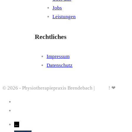
Jobs
Leistungen
Rechtliches
Impressum
Datenschutz
©
2026 - Physiotherapiepraxis Brendebach |
Spack
! ❤
Webde
←